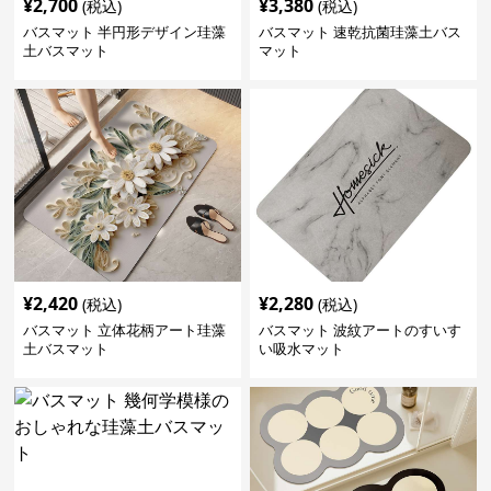
¥
2,700
¥
3,380
(税込)
(税込)
バスマット 半円形デザイン珪藻
バスマット 速乾抗菌珪藻土バス
土バスマット
マット
¥
2,420
¥
2,280
(税込)
(税込)
バスマット 立体花柄アート珪藻
バスマット 波紋アートのすいす
土バスマット
い吸水マット