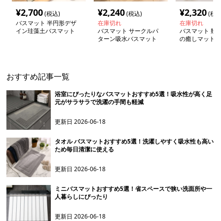
¥
2,700
¥
2,240
¥
2,320
(税込)
(税込)
(税込
バスマット 半円形デザ
在庫切れ
在庫切れ
イン珪藻土バスマット
バスマット サークルパ
バスマット 幾
ターン吸水バスマット
の癒しマット
おすすめ記事一覧
浴室にぴったりなバスマットおすすめ5選！吸水性が高く足
元がサラサラで洗濯の手間も軽減
更新日
2026-06-18
タオル バスマットおすすめ5選！洗濯しやすく吸水性も高い
ため毎日清潔に使える
更新日
2026-06-18
ミニバスマットおすすめ5選！省スペースで狭い洗面所や一
人暮らしにぴったり
更新日
2026-06-18