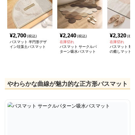
¥
2,700
¥
2,240
¥
2,320
(税込)
(税込)
(税込
バスマット 半円形デザ
在庫切れ
在庫切れ
イン珪藻土バスマット
バスマット サークルパ
バスマット 幾
ターン吸水バスマット
の癒しマット
やわらかな曲線が魅力的な正方形バスマット