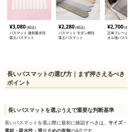
¥
3,080
¥
2,280
¥
2,700
(税込)
(税込)
(税込
バスマット 速乾吸水珪
バスマット モダン柄珪
立体フレームデ
藻土バスマット
藻土バスマット
オル地バスマッ
長いバスマットの選び方｜まず押さえるべき
ポイント
長いバスマットを選ぶうえで重要な判断基準
長いバスマットを選ぶ際に最初に確認すべきは、
サイズ・
素材・吸水性・滑り止めの有無
の4点です。