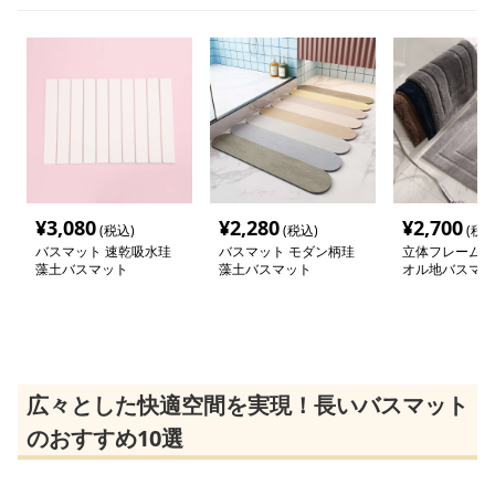
¥
3,080
¥
2,280
¥
2,700
(税込)
(税込)
(税込
バスマット 速乾吸水珪
バスマット モダン柄珪
立体フレームデ
藻土バスマット
藻土バスマット
オル地バスマッ
広々とした快適空間を実現！長いバスマット
のおすすめ10選