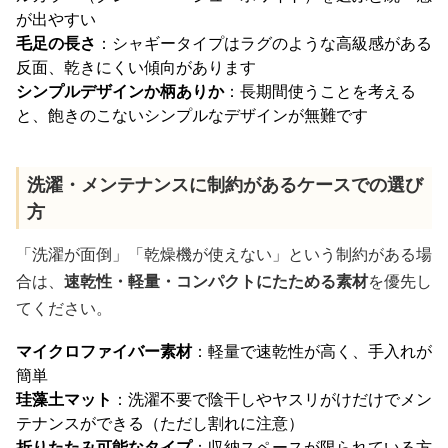
が出やすい
毛足の長さ
：シャギータイプはラグのような高級感がある
反面、乾きにくい傾向があります
シンプルデザインか柄ありか
：長期間使うことを考える
と、飽きのこないシンプルなデザインが無難です
洗濯・メンテナンスに制約があるケースでの選び
方
「洗濯が面倒」「乾燥機が使えない」という制約がある場
合は、
速乾性・軽量・コンパクトにたためる素材
を優先し
てください。
マイクロファイバー素材
：軽量で速乾性が高く、手入れが
簡単
珪藻土マット
：洗濯不要で陰干しやヤスリがけだけでメン
テナンスができる（ただし割れに注意）
折りたたみ可能なタイプ
：収納スペースが限られている方