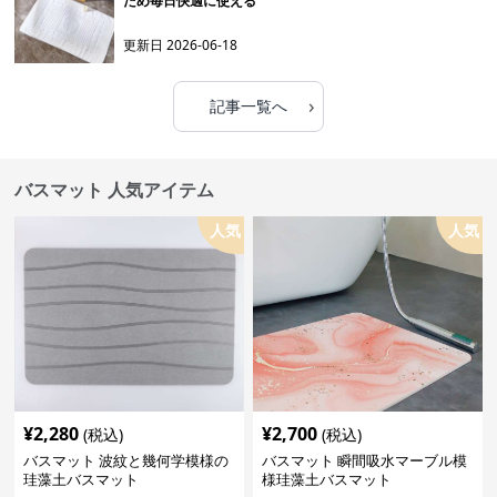
ため毎日快適に使える
更新日
2026-06-18
›
記事一覧へ
バスマット 人気アイテム
人気
人気
¥
2,280
¥
2,700
(税込)
(税込)
バスマット 波紋と幾何学模様の
バスマット 瞬間吸水マーブル模
珪藻土バスマット
様珪藻土バスマット