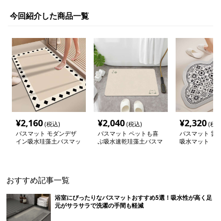
今回紹介した商品一覧
¥
2,160
¥
2,040
¥
2,320
(税込)
(税込)
(税込
バスマット モダンデザ
バスマット ペットも喜
バスマット 雲
イン吸水珪藻土バスマッ
ぶ吸水速乾珪藻土バスマ
吸水マット
ト
ット
おすすめ記事一覧
浴室にぴったりなバスマットおすすめ5選！吸水性が高く足
元がサラサラで洗濯の手間も軽減