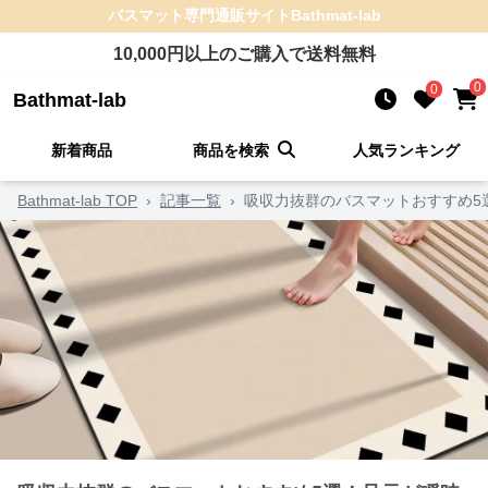
バスマット
専門通販サイト
Bathmat-lab
10,000
円以上のご購入で送料無料
0
0
Bathmat-lab
新着商品
商品を検索
人気ランキング
Bathmat-lab TOP
›
記事一覧
›
吸収力抜群のバスマットおすすめ5