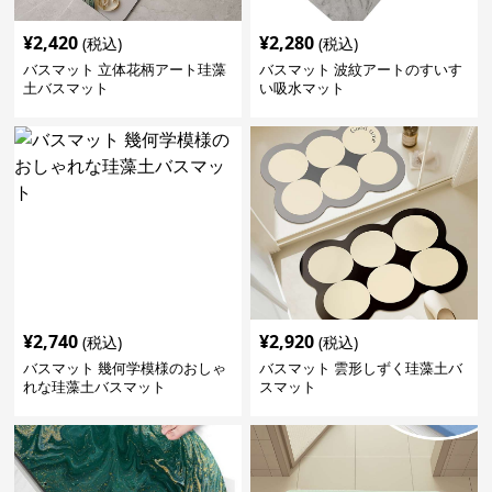
¥
2,420
¥
2,280
(税込)
(税込)
バスマット 立体花柄アート珪藻
バスマット 波紋アートのすいす
土バスマット
い吸水マット
¥
2,740
¥
2,920
(税込)
(税込)
バスマット 幾何学模様のおしゃ
バスマット 雲形しずく珪藻土バ
れな珪藻土バスマット
スマット