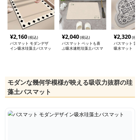
¥
2,160
¥
2,040
¥
2,320
(税込)
(税込)
(税込
バスマット モダンデザ
バスマット ペットも喜
バスマット 雲
イン吸水珪藻土バスマッ
ぶ吸水速乾珪藻土バスマ
吸水マット
ト
ット
モダンな幾何学模様が映える吸収力抜群の珪
藻土バスマット