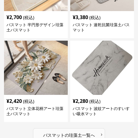
¥
2,700
¥
3,380
(税込)
(税込)
バスマット 半円形デザイン珪藻
バスマット 速乾抗菌珪藻土バス
土バスマット
マット
¥
2,420
¥
2,280
(税込)
(税込)
バスマット 立体花柄アート珪藻
バスマット 波紋アートのすいす
土バスマット
い吸水マット
›
バスマット
の
珪藻土
一覧へ