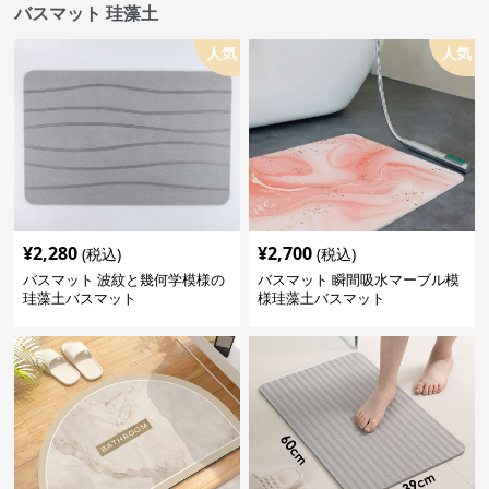
バスマット 珪藻土
人気
人気
¥
2,280
¥
2,700
(税込)
(税込)
バスマット 波紋と幾何学模様の
バスマット 瞬間吸水マーブル模
珪藻土バスマット
様珪藻土バスマット