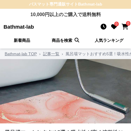
バスマット
専門通販サイト
Bathmat-lab
10,000
円以上のご購入で送料無料
0
0
Bathmat-lab
新着商品
商品を検索
人気ランキング
Bathmat-lab TOP
›
記事一覧
›
風呂場マットおすすめ5選！吸水性