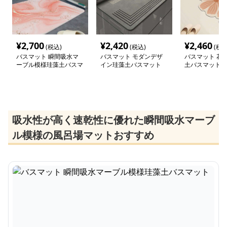
¥
2,700
¥
2,420
¥
2,460
(税込)
(税込)
(税込
バスマット 瞬間吸水マ
バスマット モダンデザ
バスマット 花
ーブル模様珪藻土バスマ
イン珪藻土バスマット
土バスマット
ット
吸水性が高く速乾性に優れた瞬間吸水マーブ
ル模様の風呂場マットおすすめ