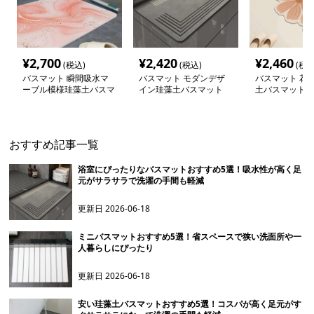
¥
2,700
¥
2,420
¥
2,460
(税込)
(税込)
(税込
バスマット 瞬間吸水マ
バスマット モダンデザ
バスマット 花
ーブル模様珪藻土バスマ
イン珪藻土バスマット
土バスマット
ット
おすすめ記事一覧
浴室にぴったりなバスマットおすすめ5選！吸水性が高く足
元がサラサラで洗濯の手間も軽減
更新日
2026-06-18
ミニバスマットおすすめ5選！省スペースで狭い洗面所や一
人暮らしにぴったり
更新日
2026-06-18
安い珪藻土バスマットおすすめ5選！コスパが高く足元がす