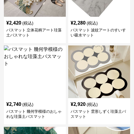
¥
2,420
¥
2,280
(税込)
(税込)
バスマット 立体花柄アート珪藻
バスマット 波紋アートのすいす
土バスマット
い吸水マット
¥
2,740
¥
2,920
(税込)
(税込)
バスマット 幾何学模様のおしゃ
バスマット 雲形しずく珪藻土バ
れな珪藻土バスマット
スマット