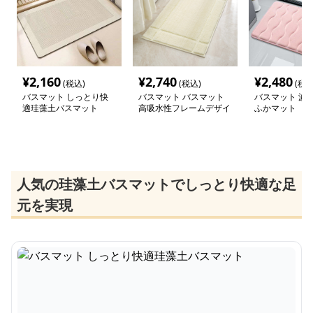
¥
2,160
¥
2,740
¥
2,480
(税込)
(税込)
(税込
バスマット しっとり快
バスマット バスマット
バスマット 波
適珪藻土バスマット
高吸水性フレームデザイ
ふかマット
ンマット
人気の珪藻土バスマットでしっとり快適な足
元を実現