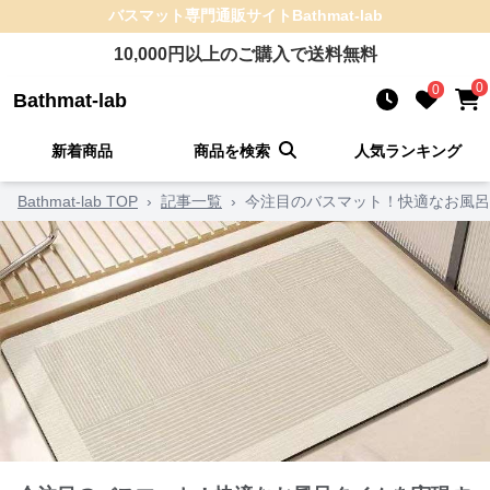
バスマット
専門通販サイト
Bathmat-lab
10,000
円以上のご購入で送料無料
0
0
Bathmat-lab
新着商品
商品を検索
人気ランキング
Bathmat-lab TOP
›
記事一覧
›
今注目のバスマット！快適なお風呂