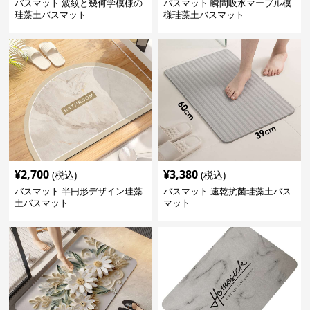
バスマット 波紋と幾何学模様の
バスマット 瞬間吸水マーブル模
珪藻土バスマット
様珪藻土バスマット
¥
2,700
¥
3,380
(税込)
(税込)
バスマット 半円形デザイン珪藻
バスマット 速乾抗菌珪藻土バス
土バスマット
マット