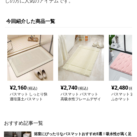
しの方に人気のアイテムです。
今回紹介した商品一覧
¥
2,160
¥
2,740
¥
2,480
(税込)
(税込)
(税込
バスマット しっとり快
バスマット バスマット
バスマット 波
適珪藻土バスマット
高吸水性フレームデザイ
ふかマット
ンマット
おすすめ記事一覧
浴室にぴったりなバスマットおすすめ5選！吸水性が高く足