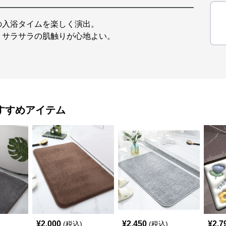
の入浴タイムを楽しく演出。
、サラサラの肌触りが心地よい。
。
すすめアイテム
¥
2,000
¥
2,450
¥
2,7
(税込)
(税込)