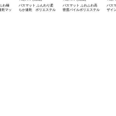
ふわ極
バスマット ふんわり柔
バスマット ふわふわ高
バス
速乾マッ
らか速乾 ポリエステル
密度パイルポリエステル
ザイ
速乾マット
ト