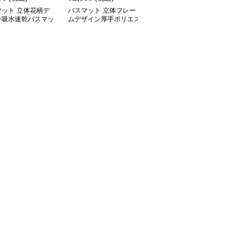
マット 立体花柄デ
バスマット 立体フレー
バスマット 可愛い猫柄
ン吸水速乾バスマッ
ムデザイン厚手ポリエス
瞬間吸水速乾バスマット
テルバスマット