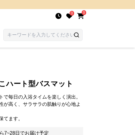
0
0
もこハート型バスマット
トで毎日の入浴タイムを楽しく演出。
性が高く、サラサラの肌触りが心地よ
保てます。
ら7~28日でお届け予定