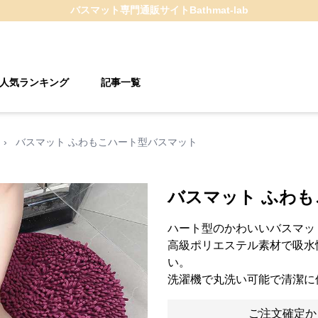
バスマット
専門通販サイト
Bathmat-lab
人気ランキング
記事一覧
›
バスマット ふわもこハート型バスマット
バスマット ふわ
ハート型のかわいいバスマッ
高級ポリエステル素材で吸水
い。
洗濯機で丸洗い可能で清潔に
ご注文確定か