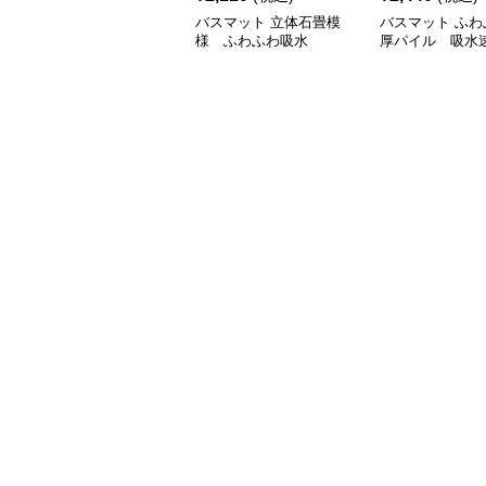
バスマット 立体石畳模
バスマット ふわ
様 ふわふわ吸水
厚パイル 吸水
ト