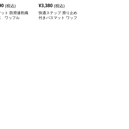
90
¥
3,380
¥
2,830
(税込)
(税込)
(税込)
マット 防滑速乾織
快適ステップ 滑り止め
バスマット ふわふわ立
水 ワッフル
付きバスマット ワッフ
体ワッフル織りバスマッ
ル
ト