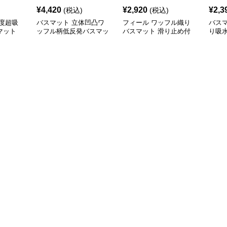
¥
4,420
¥
2,920
¥
2,3
(税込)
(税込)
度超吸
バスマット 立体凹凸ワ
フィール ワッフル織り
バス
マット
ッフル柄低反発バスマッ
バスマット 滑り止め付
り吸
ト
き