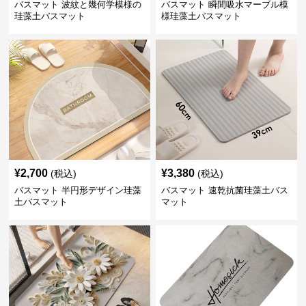
バスマット 波紋と幾何学模様の
バスマット 瞬間吸水マーブル模
珪藻土バスマット
様珪藻土バスマット
¥
2,700
¥
3,380
(税込)
(税込)
バスマット 半円形デザイン珪藻
バスマット 速乾抗菌珪藻土バス
土バスマット
マット