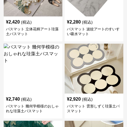
¥
2,420
¥
2,280
(税込)
(税込)
バスマット 立体花柄アート珪藻
バスマット 波紋アートのすいす
土バスマット
い吸水マット
¥
2,740
¥
2,920
(税込)
(税込)
バスマット 幾何学模様のおしゃ
バスマット 雲形しずく珪藻土バ
れな珪藻土バスマット
スマット