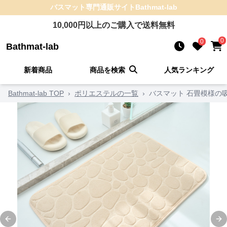
バスマット
専門通販サイト
Bathmat-lab
10,000
円以上のご購入で送料無料
0
0
Bathmat-lab
新着商品
商品を検索
人気ランキング
Bathmat-lab TOP
›
ポリエステルの一覧
›
バスマット 石畳模様の
Previous slide
Ne