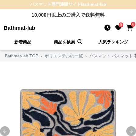
バスマット
専門通販サイト
Bathmat-lab
10,000
円以上のご購入で送料無料
0
0
Bathmat-lab
新着商品
商品を検索
人気ランキング
Bathmat-lab TOP
›
ポリエステルの一覧
›
バスマット バスマット
Previous slide
Ne