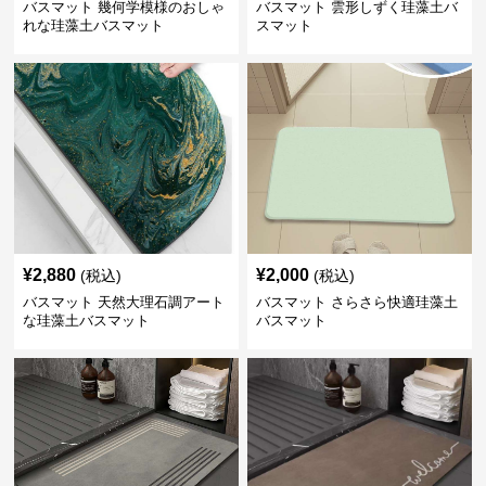
バスマット 幾何学模様のおしゃ
バスマット 雲形しずく珪藻土バ
れな珪藻土バスマット
スマット
¥
2,880
¥
2,000
(税込)
(税込)
バスマット 天然大理石調アート
バスマット さらさら快適珪藻土
な珪藻土バスマット
バスマット