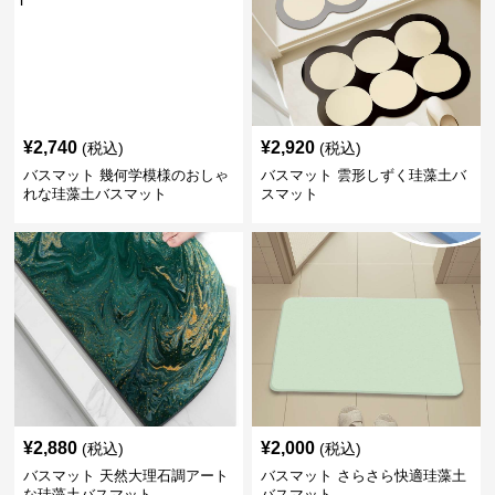
¥
2,740
¥
2,920
(税込)
(税込)
バスマット 幾何学模様のおしゃ
バスマット 雲形しずく珪藻土バ
れな珪藻土バスマット
スマット
¥
2,880
¥
2,000
(税込)
(税込)
バスマット 天然大理石調アート
バスマット さらさら快適珪藻土
な珪藻土バスマット
バスマット