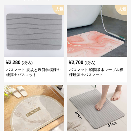
人気
人気
¥
2,280
¥
2,700
(税込)
(税込)
バスマット 波紋と幾何学模様の
バスマット 瞬間吸水マーブル模
珪藻土バスマット
様珪藻土バスマット