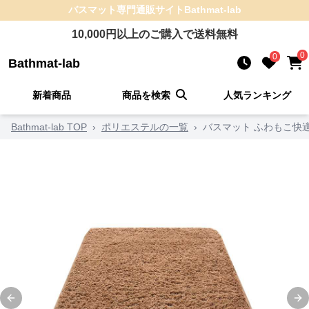
バスマット
専門通販サイト
Bathmat-lab
10,000
円以上のご購入で送料無料
0
0
Bathmat-lab
新着商品
商品を検索
人気ランキング
Bathmat-lab TOP
›
ポリエステルの一覧
›
バスマット ふわもこ快
Previous slide
Ne