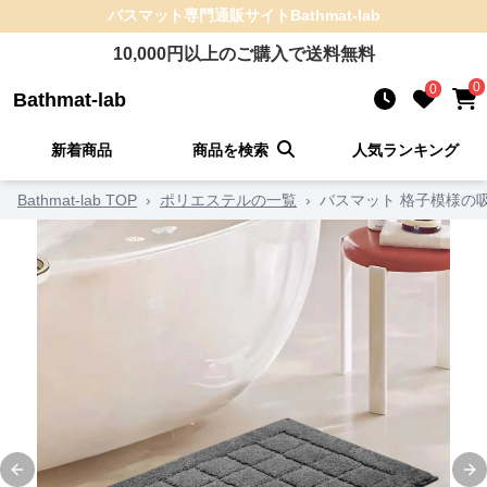
バスマット
専門通販サイト
Bathmat-lab
10,000
円以上のご購入で送料無料
0
0
Bathmat-lab
新着商品
商品を検索
人気ランキング
Bathmat-lab TOP
›
ポリエステルの一覧
›
バスマット 格子模様の
Previous slide
Ne