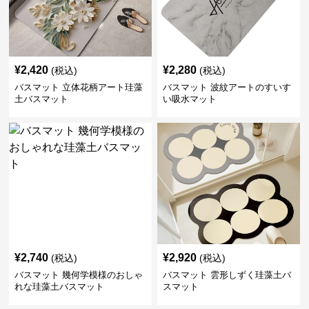
¥
2,420
¥
2,280
(税込)
(税込)
バスマット 立体花柄アート珪藻
バスマット 波紋アートのすいす
土バスマット
い吸水マット
¥
2,740
¥
2,920
(税込)
(税込)
バスマット 幾何学模様のおしゃ
バスマット 雲形しずく珪藻土バ
れな珪藻土バスマット
スマット