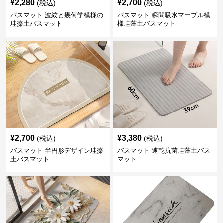
¥
2,280
¥
2,700
(税込)
(税込)
バスマット 波紋と幾何学模様の
バスマット 瞬間吸水マーブル模
珪藻土バスマット
様珪藻土バスマット
¥
2,700
¥
3,380
(税込)
(税込)
バスマット 半円形デザイン珪藻
バスマット 速乾抗菌珪藻土バス
土バスマット
マット