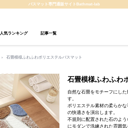
バスマット
専門通販サイト
Bathmat-lab
人気ランキング
記事一覧
›
石畳模様ふわふわポリエステルバスマット
石畳模様ふわふわ
自然な石畳をモチーフにした
す。
ポリエステル素材の柔らかな
の快適さを演出します。
不規則に配置された石のよう
にモダンで洗練された雰囲気