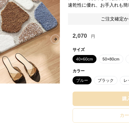
速乾性に優れ、お手入れも簡
ご注文確定か
2,070
円
Next slide
サイズ
40×60cm
50×80cm
カラー
ブルー
ブラック
レ
購
カー