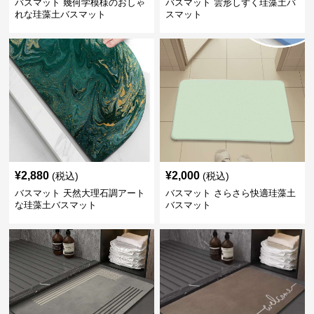
バスマット 幾何学模様のおしゃ
バスマット 雲形しずく珪藻土バ
れな珪藻土バスマット
スマット
¥
2,880
¥
2,000
(税込)
(税込)
バスマット 天然大理石調アート
バスマット さらさら快適珪藻土
な珪藻土バスマット
バスマット