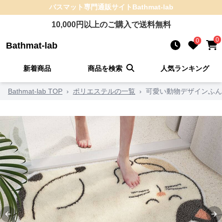
バスマット
専門通販サイト
Bathmat-lab
10,000
円以上のご購入で送料無料
0
0
Bathmat-lab
新着商品
商品を検索
人気ランキング
Bathmat-lab TOP
›
ポリエステルの一覧
›
可愛い動物デザインふん
Previous slide
Ne