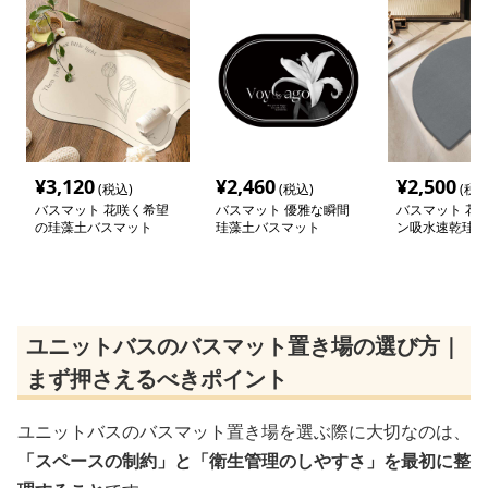
¥
3,120
¥
2,460
¥
2,500
(税込)
(税込)
(税込
バスマット 花咲く希望
バスマット 優雅な瞬間
バスマット 花
の珪藻土バスマット
珪藻土バスマット
ン吸水速乾珪藻
ット
ユニットバスのバスマット置き場の選び方｜
まず押さえるべきポイント
ユニットバスのバスマット置き場を選ぶ際に大切なのは、
「スペースの制約」と「衛生管理のしやすさ」を最初に整