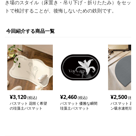
き場のスタイル（床置き・吊り下げ・折りたたみ）をセッ
トで検討することが、後悔しないための鉄則です。
今回紹介する商品一覧
¥
3,120
¥
2,460
¥
2,500
(税込)
(税込)
(税込
バスマット 花咲く希望
バスマット 優雅な瞬間
バスマット 花
の珪藻土バスマット
珪藻土バスマット
ン吸水速乾珪藻
ット