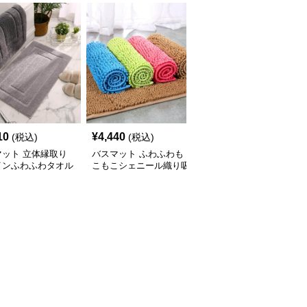
10
¥
4,440
¥
3,640
(税込)
(税込)
(税込)
マット 立体縁取り
バスマット ふわふわも
バスマット 北欧風モダ
インふわふわタオル
こもこシェニール織り吸
ン円形デザインタオル地
スマット
水バスマット
バスマット