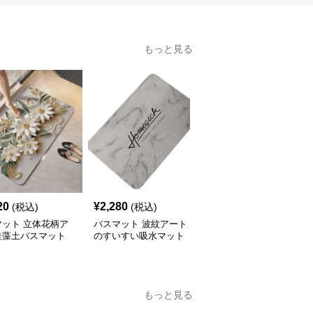
もっと見る
20
¥
2,280
¥
2,740
(税込)
(税込)
(税込)
マット 立体花柄ア
バスマット 波紋アート
バスマット 幾何学模様
珪藻土バスマット
のすいすい吸水マット
のおしゃれな珪藻土バス
マット
もっと見る