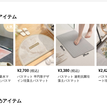
アイテム
人気
¥
2,700
¥
3,380
¥
2,4
(税込)
(税込)
吸水マ
バスマット 半円形デザ
バスマット 速乾抗菌珪
バス
土バスマ
イン珪藻土バスマット
藻土バスマット
ート
めアイテム