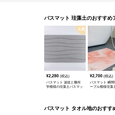
バスマット
珪藻土
のおすすめ
人気
¥
2,280
¥
2,700
(税込)
(税込)
バスマット 波紋と幾何
バスマット 瞬間
学模様の珪藻土バスマッ
ーブル模様珪藻
ト
ット
バスマット
タオル地
のおすす