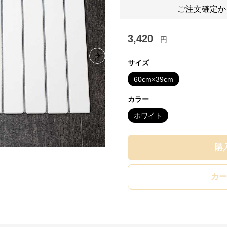
ご注文確定か
3,420
円
Next slide
サイズ
60cm×39cm
カラー
ホワイト
購
カー