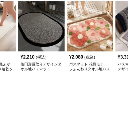
¥
2,210
¥
2,080
¥
3,3
(税込)
(税込)
発ふか
楕円形縁取りデザインタ
バスマット 花柄モチー
バス
水速乾タ
オル地バスマット
フふんわりタオル地バス
デザ
マット
地バ