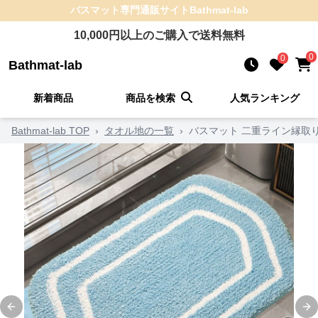
バスマット
専門通販サイト
Bathmat-lab
10,000
円以上のご購入で送料無料
0
0
Bathmat-lab
新着商品
商品を検索
人気ランキング
Bathmat-lab TOP
›
タオル地の一覧
›
バスマット 二重ライン縁取
Previous slide
Ne