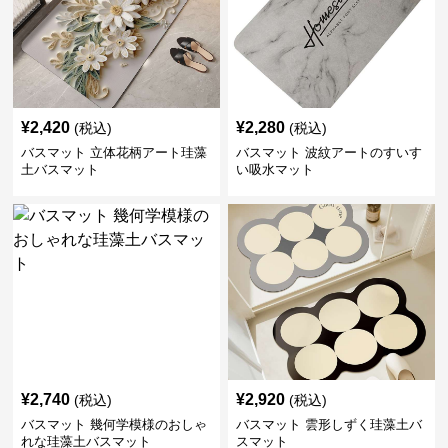
¥
2,420
¥
2,280
(税込)
(税込)
バスマット 立体花柄アート珪藻
バスマット 波紋アートのすいす
土バスマット
い吸水マット
¥
2,740
¥
2,920
(税込)
(税込)
バスマット 幾何学模様のおしゃ
バスマット 雲形しずく珪藻土バ
れな珪藻土バスマット
スマット