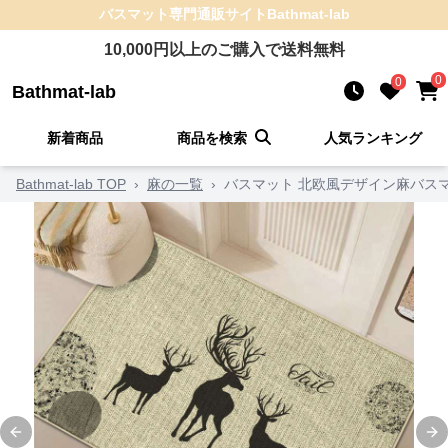
バスマット
専門通販サイト
Bathmat-lab
10,000
円以上のご購入で送料無料
0
0
Bathmat-lab
新着商品
商品を検索
人気ランキング
Bathmat-lab TOP
›
麻の一覧
›
バスマット 北欧風デザイン麻バス
Previous slide
Ne