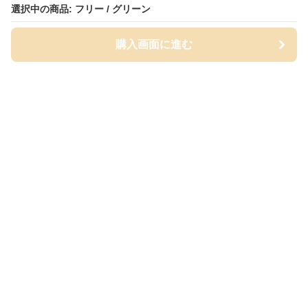
選択中の商品: フリー / グリーン
購入画面に進む
Bathmat-lab
について
会社概要
利用規約