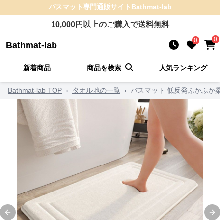
バスマット
専門通販サイト
Bathmat-lab
10,000
円以上のご購入で送料無料
0
0
Bathmat-lab
新着商品
商品を検索
人気ランキング
Bathmat-lab TOP
›
タオル地の一覧
›
バスマット 低反発ふかふか
Previous slide
Ne