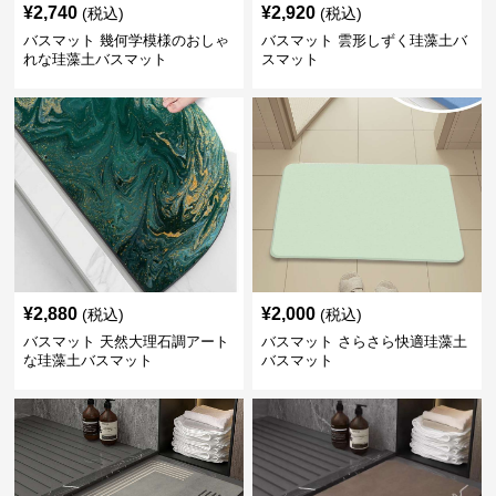
¥
2,740
¥
2,920
(税込)
(税込)
バスマット 幾何学模様のおしゃ
バスマット 雲形しずく珪藻土バ
れな珪藻土バスマット
スマット
¥
2,880
¥
2,000
(税込)
(税込)
バスマット 天然大理石調アート
バスマット さらさら快適珪藻土
な珪藻土バスマット
バスマット