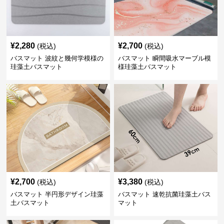
¥
2,280
¥
2,700
(税込)
(税込)
バスマット 波紋と幾何学模様の
バスマット 瞬間吸水マーブル模
珪藻土バスマット
様珪藻土バスマット
¥
2,700
¥
3,380
(税込)
(税込)
バスマット 半円形デザイン珪藻
バスマット 速乾抗菌珪藻土バス
土バスマット
マット