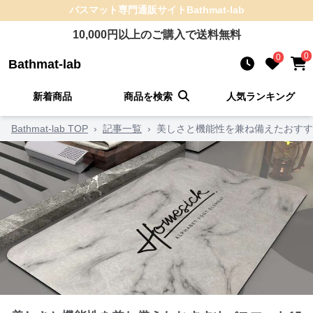
バスマット
専門通販サイト
Bathmat-lab
10,000
円以上のご購入で送料無料
0
0
Bathmat-lab
新着商品
商品を検索
人気ランキング
Bathmat-lab TOP
›
記事一覧
›
美しさと機能性を兼ね備えたおすす