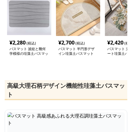
¥
2,280
¥
2,700
¥
2,420
(税込)
(税込)
(税込
バスマット 波紋と幾何
バスマット 半円形デザ
バスマット 立
学模様の珪藻土バスマッ
イン珪藻土バスマット
ート珪藻土バス
ト
高級大理石柄デザイン機能性珪藻土バスマッ
ト