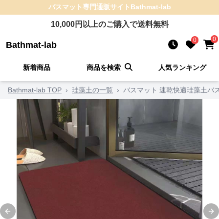
バスマット
専門通販サイト
Bathmat-lab
10,000
円以上のご購入で送料無料
0
0
Bathmat-lab
新着商品
商品を検索
人気ランキング
Bathmat-lab TOP
›
珪藻土の一覧
›
バスマット 速乾快適珪藻土バ
Previous slide
Ne