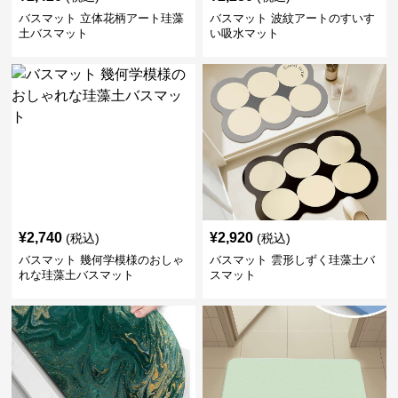
バスマット 立体花柄アート珪藻
バスマット 波紋アートのすいす
土バスマット
い吸水マット
¥
2,740
¥
2,920
(税込)
(税込)
バスマット 幾何学模様のおしゃ
バスマット 雲形しずく珪藻土バ
れな珪藻土バスマット
スマット