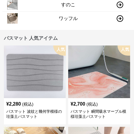
すのこ
ワッフル
バスマット 人気アイテム
人気
人気
¥
2,280
¥
2,700
(税込)
(税込)
バスマット 波紋と幾何学模様の
バスマット 瞬間吸水マーブル模
珪藻土バスマット
様珪藻土バスマット