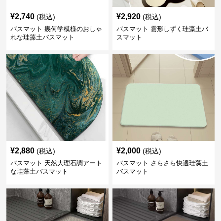
¥
2,740
¥
2,920
(税込)
(税込)
バスマット 幾何学模様のおしゃ
バスマット 雲形しずく珪藻土バ
れな珪藻土バスマット
スマット
¥
2,880
¥
2,000
(税込)
(税込)
バスマット 天然大理石調アート
バスマット さらさら快適珪藻土
な珪藻土バスマット
バスマット