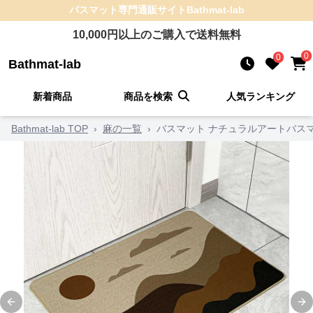
バスマット
専門通販サイト
Bathmat-lab
10,000
円以上のご購入で送料無料
0
0
Bathmat-lab
新着商品
商品を検索
人気ランキング
Bathmat-lab TOP
›
麻の一覧
›
バスマット ナチュラルアートバス
Previous slide
Ne