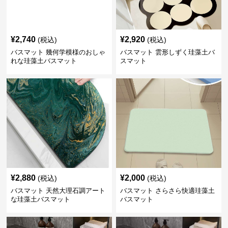
¥
2,740
¥
2,920
(税込)
(税込)
バスマット 幾何学模様のおしゃ
バスマット 雲形しずく珪藻土バ
れな珪藻土バスマット
スマット
¥
2,880
¥
2,000
(税込)
(税込)
バスマット 天然大理石調アート
バスマット さらさら快適珪藻土
な珪藻土バスマット
バスマット