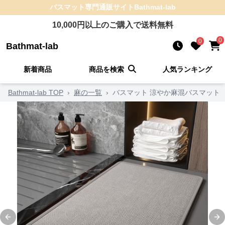
バスマット
専門通販サイト
Bathmat-lab
10,000
円以上のご購入で送料無料
0
0
Bathmat-lab
新着商品
商品を検索
人気ランキング
Bathmat-lab TOP
›
麻の一覧
›
バスマット 涼やか麻混バスマット
Previous slide
Ne