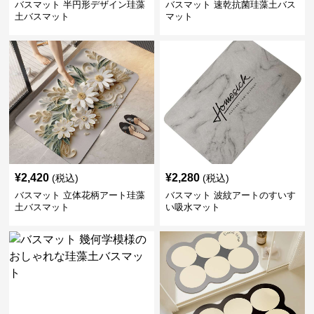
バスマット 半円形デザイン珪藻
バスマット 速乾抗菌珪藻土バス
土バスマット
マット
¥
2,420
¥
2,280
(税込)
(税込)
バスマット 立体花柄アート珪藻
バスマット 波紋アートのすいす
土バスマット
い吸水マット