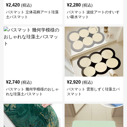
¥
2,420
¥
2,280
(税込)
(税込)
バスマット 立体花柄アート珪藻
バスマット 波紋アートのすいす
土バスマット
い吸水マット
¥
2,740
¥
2,920
(税込)
(税込)
バスマット 幾何学模様のおしゃ
バスマット 雲形しずく珪藻土バ
れな珪藻土バスマット
スマット