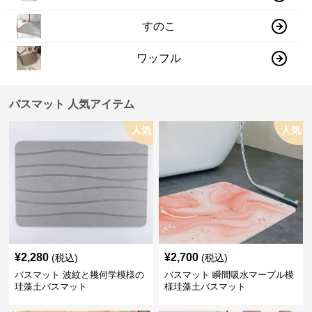
すのこ
ワッフル
バスマット 人気アイテム
人気
人気
¥
2,280
¥
2,700
(税込)
(税込)
バスマット 波紋と幾何学模様の
バスマット 瞬間吸水マーブル模
珪藻土バスマット
様珪藻土バスマット