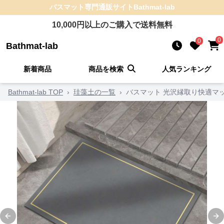
バスマット
専門通販サイト
Bathmat-lab
10,000
円以上のご購入で送料無料
0
0
Bathmat-lab
新着商品
商品を検索
人気ランキング
Bathmat-lab TOP
›
珪藻土の一覧
›
バスマット 光沢縁取り快適マ
Previous slide
Ne