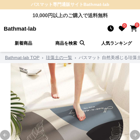
バスマット
専門通販サイト
Bathmat-lab
10,000
円以上のご購入で送料無料
0
0
Bathmat-lab
新着商品
商品を検索
人気ランキング
Bathmat-lab TOP
›
珪藻土の一覧
›
バスマット 自然美感じる珪藻
Previous slide
Ne