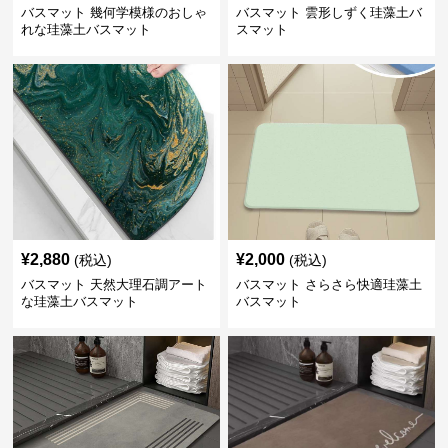
バスマット 幾何学模様のおしゃ
バスマット 雲形しずく珪藻土バ
れな珪藻土バスマット
スマット
¥
2,880
¥
2,000
(税込)
(税込)
バスマット 天然大理石調アート
バスマット さらさら快適珪藻土
な珪藻土バスマット
バスマット