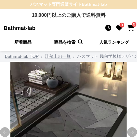
バスマット
専門通販サイト
Bathmat-lab
10,000
円以上のご購入で送料無料
0
0
Bathmat-lab
新着商品
商品を検索
人気ランキング
Bathmat-lab TOP
›
珪藻土の一覧
›
バスマット 幾何学模様デザイ
Previous slide
Ne