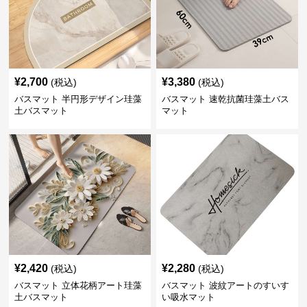
¥
2,700
¥
3,380
(税込)
(税込)
バスマット 半円形デザイン珪藻
バスマット 速乾抗菌珪藻土バス
土バスマット
マット
¥
2,420
¥
2,280
(税込)
(税込)
バスマット 立体花柄アート珪藻
バスマット 波紋アートのすいす
土バスマット
い吸水マット