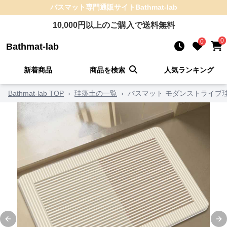
バスマット
専門通販サイト
Bathmat-lab
10,000
円以上のご購入で送料無料
0
0
Bathmat-lab
新着商品
商品を検索
人気ランキング
Bathmat-lab TOP
›
珪藻土の一覧
›
バスマット モダンストライプ
Previous slide
Ne