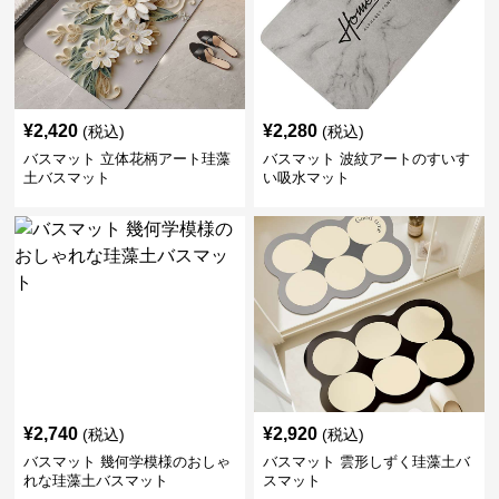
¥
2,420
¥
2,280
(税込)
(税込)
バスマット 立体花柄アート珪藻
バスマット 波紋アートのすいす
土バスマット
い吸水マット
¥
2,740
¥
2,920
(税込)
(税込)
バスマット 幾何学模様のおしゃ
バスマット 雲形しずく珪藻土バ
れな珪藻土バスマット
スマット