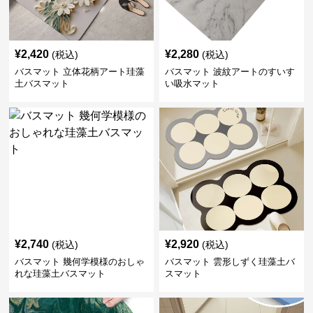
¥
2,420
¥
2,280
(税込)
(税込)
バスマット 立体花柄アート珪藻
バスマット 波紋アートのすいす
土バスマット
い吸水マット
¥
2,740
¥
2,920
(税込)
(税込)
バスマット 幾何学模様のおしゃ
バスマット 雲形しずく珪藻土バ
れな珪藻土バスマット
スマット