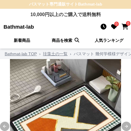
バスマット
専門通販サイト
Bathmat-lab
10,000
円以上のご購入で送料無料
0
0
Bathmat-lab
新着商品
商品を検索
人気ランキング
Bathmat-lab TOP
›
珪藻土の一覧
›
バスマット 幾何学模様デザイ
Previous slide
Ne