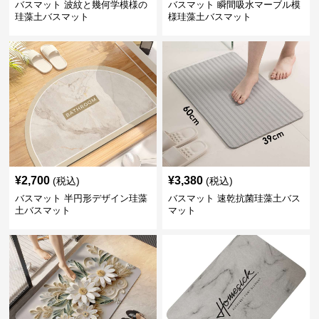
バスマット 波紋と幾何学模様の
バスマット 瞬間吸水マーブル模
珪藻土バスマット
様珪藻土バスマット
¥
2,700
¥
3,380
(税込)
(税込)
バスマット 半円形デザイン珪藻
バスマット 速乾抗菌珪藻土バス
土バスマット
マット