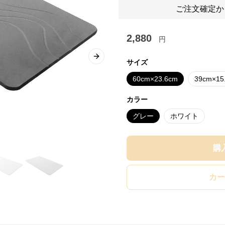
ご注文確定か
2,880
円
Next slide
サイズ
60cm×23.6cm
39cm×15
カラー
グレー
ホワイト
購
カー