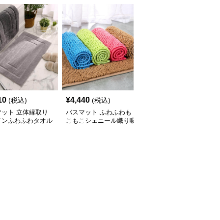
10
¥
4,440
¥
3,640
(税込)
(税込)
(税込)
マット 立体縁取り
バスマット ふわふわも
バスマット 北欧風モダ
インふわふわタオル
こもこシェニール織り吸
ン円形デザインタオル地
スマット
水バスマット
バスマット