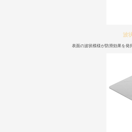
波
表面の波状模様が防滑効果を発