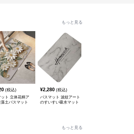
もっと見る
20
¥
2,280
¥
2,740
(税込)
(税込)
(税込)
マット 立体花柄ア
バスマット 波紋アート
バスマット 幾何学模様
珪藻土バスマット
のすいすい吸水マット
のおしゃれな珪藻土バス
マット
もっと見る