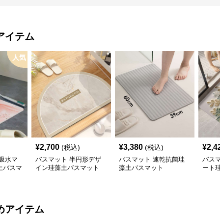
アイテム
人気
¥
2,700
¥
3,380
¥
2,4
(税込)
(税込)
吸水マ
バスマット 半円形デザ
バスマット 速乾抗菌珪
バス
土バスマ
イン珪藻土バスマット
藻土バスマット
ート
めアイテム