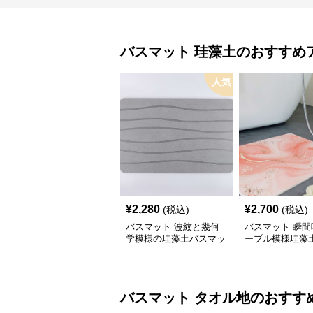
バスマット
珪藻土
のおすすめ
人気
¥
2,280
¥
2,700
(税込)
(税込)
バスマット 波紋と幾何
バスマット 瞬間
学模様の珪藻土バスマッ
ーブル模様珪藻
ト
ット
バスマット
タオル地
のおすす