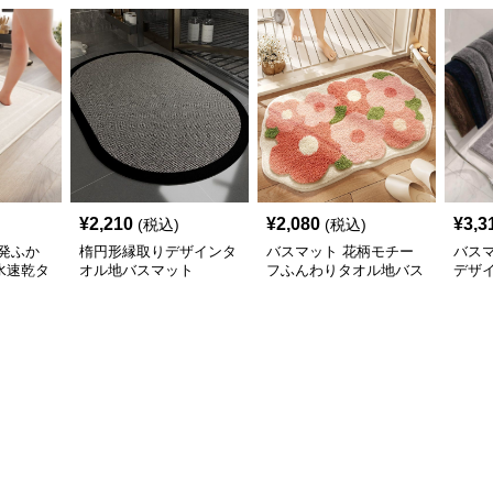
¥
2,210
¥
2,080
¥
3,3
(税込)
(税込)
発ふか
楕円形縁取りデザインタ
バスマット 花柄モチー
バス
水速乾タ
オル地バスマット
フふんわりタオル地バス
デザ
マット
地バ