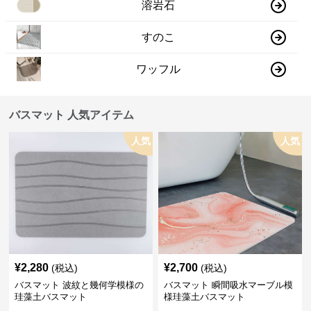
溶岩石
すのこ
ワッフル
バスマット 人気アイテム
人気
人気
¥
2,280
¥
2,700
(税込)
(税込)
バスマット 波紋と幾何学模様の
バスマット 瞬間吸水マーブル模
珪藻土バスマット
様珪藻土バスマット