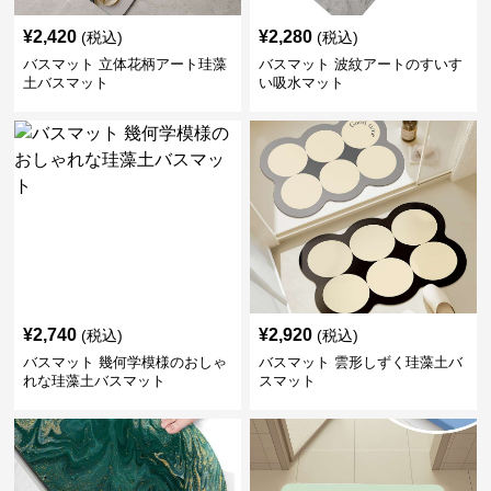
¥
2,420
¥
2,280
(税込)
(税込)
バスマット 立体花柄アート珪藻
バスマット 波紋アートのすいす
土バスマット
い吸水マット
¥
2,740
¥
2,920
(税込)
(税込)
バスマット 幾何学模様のおしゃ
バスマット 雲形しずく珪藻土バ
れな珪藻土バスマット
スマット