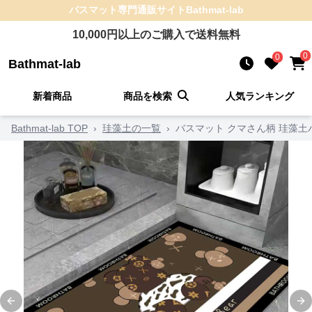
バスマット
専門通販サイト
Bathmat-lab
10,000
円以上のご購入で送料無料
0
0
Bathmat-lab
新着商品
商品を検索
人気ランキング
Bathmat-lab TOP
›
珪藻土の一覧
›
バスマット クマさん柄 珪藻土
Previous slide
Ne