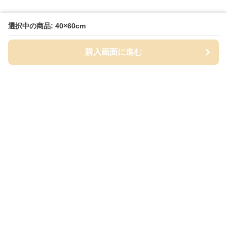
選択中の商品: 40×60cm
購入画面に進む
Bathmat-lab
について
会社概要