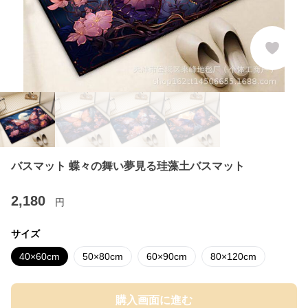
バスマット 蝶々の舞い夢見る珪藻土バスマット
2,180
円
サイズ
40×60cm
50×80cm
60×90cm
80×120cm
購入画面に進む