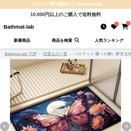
バスマット
専門通販サイト
Bathmat-lab
10,000
円以上のご購入で送料無料
0
0
Bathmat-lab
新着商品
商品を検索
人気ランキング
Bathmat-lab TOP
›
珪藻土の一覧
›
バスマット 蝶々の舞い夢見る
Previous slide
Ne