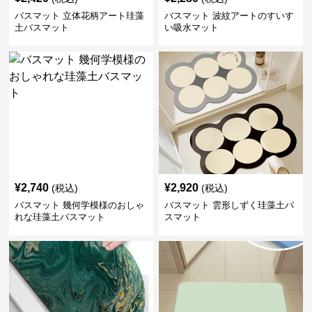
バスマット 立体花柄アート珪藻
バスマット 波紋アートのすいす
土バスマット
い吸水マット
¥
2,740
¥
2,920
(税込)
(税込)
バスマット 幾何学模様のおしゃ
バスマット 雲形しずく珪藻土バ
れな珪藻土バスマット
スマット