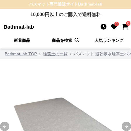
バスマット
専門通販サイト
Bathmat-lab
10,000
円以上のご購入で送料無料
0
0
Bathmat-lab
新着商品
商品を検索
人気ランキング
Bathmat-lab TOP
›
珪藻土の一覧
›
バスマット 速乾吸水珪藻土バ
Previous slide
Ne