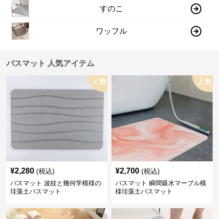
すのこ
ワッフル
バスマット 人気アイテム
人気
人気
¥
2,280
¥
2,700
(税込)
(税込)
バスマット 波紋と幾何学模様の
バスマット 瞬間吸水マーブル模
珪藻土バスマット
様珪藻土バスマット