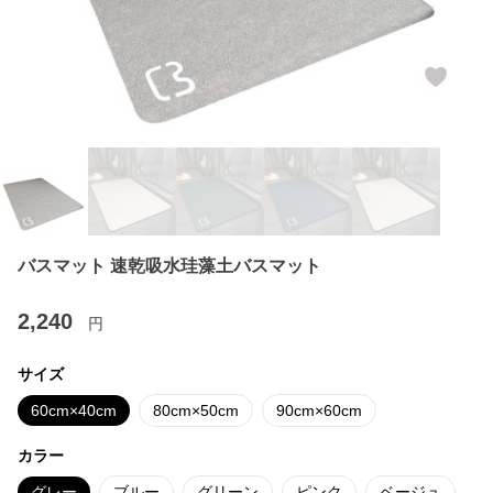
バスマット 速乾吸水珪藻土バスマット
2,240
円
サイズ
60cm×40cm
80cm×50cm
90cm×60cm
カラー
グレー
ブルー
グリーン
ピンク
ベージュ