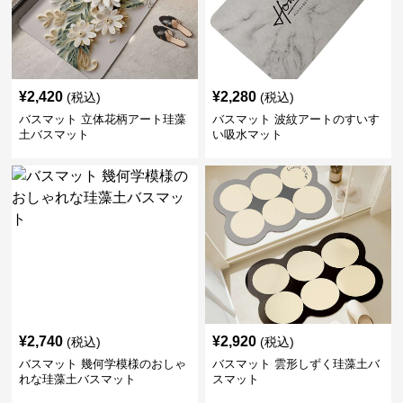
¥
2,420
¥
2,280
(税込)
(税込)
バスマット 立体花柄アート珪藻
バスマット 波紋アートのすいす
土バスマット
い吸水マット
¥
2,740
¥
2,920
(税込)
(税込)
バスマット 幾何学模様のおしゃ
バスマット 雲形しずく珪藻土バ
れな珪藻土バスマット
スマット