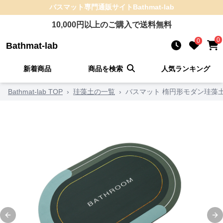
バスマット
専門通販サイト
Bathmat-lab
10,000
円以上のご購入で送料無料
0
0
Bathmat-lab
新着商品
商品を検索
人気ランキング
Bathmat-lab TOP
›
珪藻土の一覧
›
バスマット 楕円形モダン珪藻
Previous slide
Ne