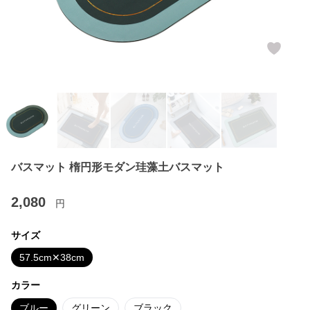
バスマット 楕円形モダン珪藻土バスマット
2,080
円
サイズ
57.5cm✕38cm
カラー
ブルー
グリーン
ブラック