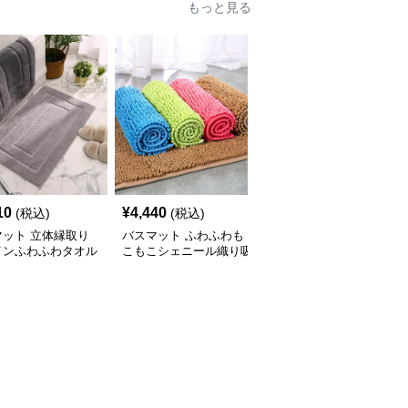
もっと見る
10
¥
4,440
¥
3,640
(税込)
(税込)
(税込)
マット 立体縁取り
バスマット ふわふわも
バスマット 北欧風モダ
インふわふわタオル
こもこシェニール織り吸
ン円形デザインタオル地
スマット
水バスマット
バスマット