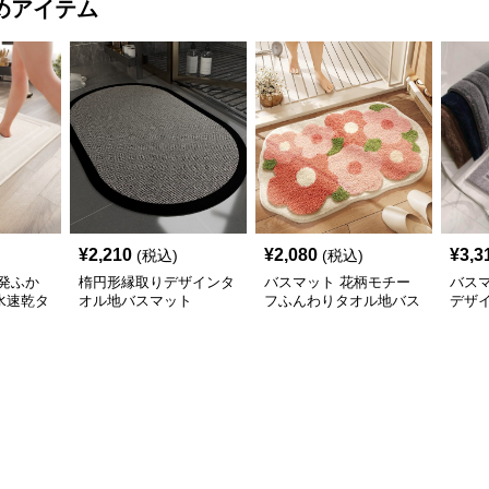
めアイテム
¥
2,210
¥
2,080
¥
3,3
(税込)
(税込)
発ふか
楕円形縁取りデザインタ
バスマット 花柄モチー
バス
水速乾タ
オル地バスマット
フふんわりタオル地バス
デザ
マット
地バ