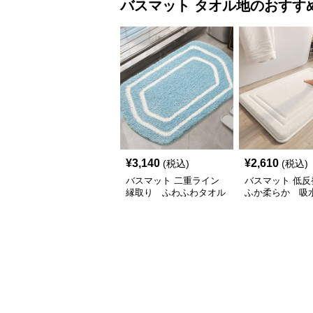
バスマット
タオル地
のおすす
¥
3,140
¥
2,610
(税込)
(税込)
バスマット 二重ライン
バスマット 低反
縁取り ふわふわタオル
ふか柔らか 吸
地
オル地