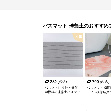
バスマット
珪藻土
のおすすめ
人気
¥
2,280
¥
2,700
(税込)
(税込)
バスマット 波紋と幾何
バスマット 瞬間
学模様の珪藻土バスマッ
ーブル模様珪藻
ト
ット