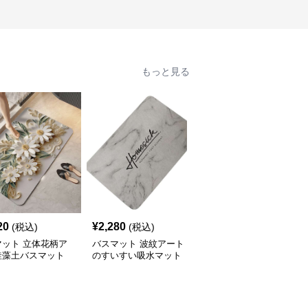
もっと見る
20
¥
2,280
¥
2,740
(税込)
(税込)
(税込)
マット 立体花柄ア
バスマット 波紋アート
バスマット 幾何学模様
珪藻土バスマット
のすいすい吸水マット
のおしゃれな珪藻土バス
マット