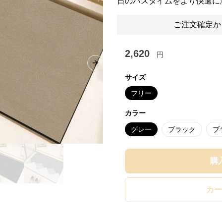
日のバスタイムをより快適に
ご注文確定か
2,620
円
Next slide
サイズ
フリー
カラー
グレー
ブラック
ブ
購
カー