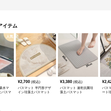
アイテム
人気
¥
2,700
¥
3,380
¥
2,4
(税込)
(税込)
吸水マ
バスマット 半円形デザ
バスマット 速乾抗菌珪
バス
土バスマ
イン珪藻土バスマット
藻土バスマット
ート