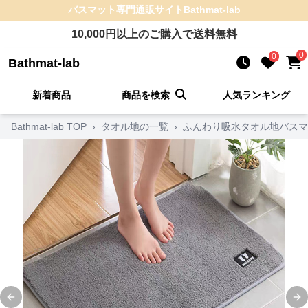
バスマット
専門通販サイト
Bathmat-lab
10,000
円以上のご購入で送料無料
0
0
Bathmat-lab
新着商品
商品を検索
人気ランキング
Bathmat-lab TOP
›
タオル地の一覧
›
ふんわり吸水タオル地バスマ
Previous slide
Ne