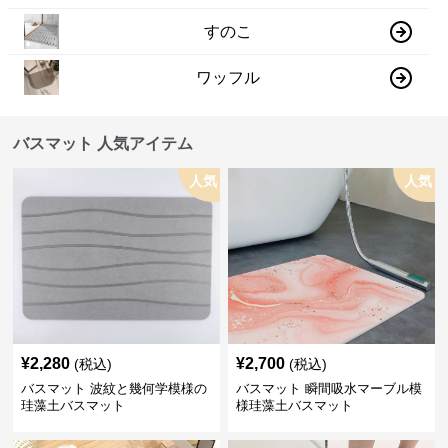
すのこ
ワッフル
バスマット 人気アイテム
人気
人気
¥
2,280
¥
2,700
(税込)
(税込)
バスマット 波紋と幾何学模様の
バスマット 瞬間吸水マーブル模
珪藻土バスマット
様珪藻土バスマット