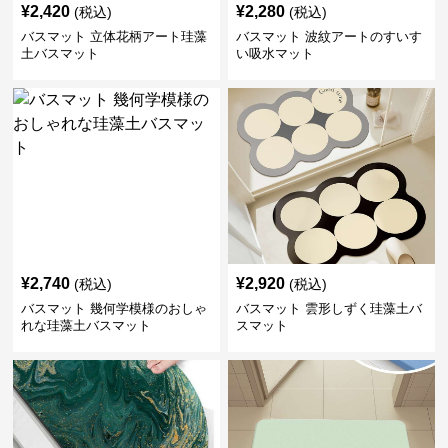
¥
2,420
¥
2,280
(税込)
(税込)
バスマット 立体花柄アート珪藻
バスマット 波紋アートのすいす
土バスマット
い吸水マット
¥
2,740
¥
2,920
(税込)
(税込)
バスマット 幾何学模様のおしゃ
バスマット 雲形しずく珪藻土バ
れな珪藻土バスマット
スマット