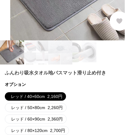
ふんわり吸水タオル地バスマット滑り止め付き
オプション
レッド / 40×60cm
2,160
円
レッド / 50×80cm
2,260
円
レッド / 60×90cm
2,360
円
レッド / 80×120cm
2,700
円