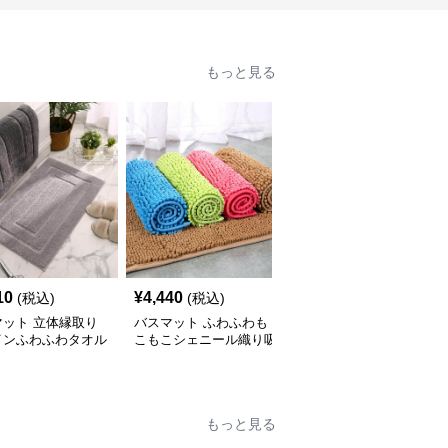
もっと見る
10
¥
4,440
¥
3,640
(税込)
(税込)
(税込)
マット 立体縁取り
バスマット ふわふわも
バスマット 北欧風モダ
インふわふわタオル
こもこシェニール織り吸
ン円形デザインタオル地
スマット
水バスマット
バスマット
もっと見る