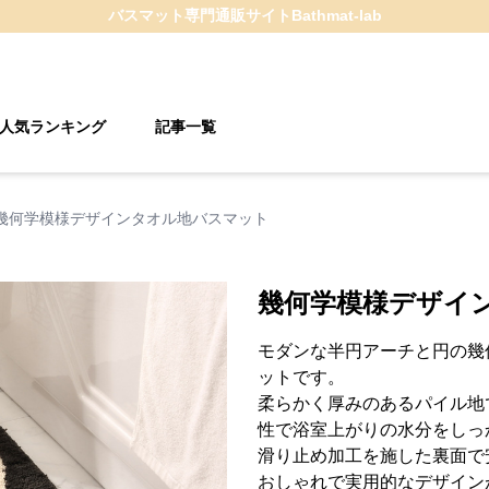
バスマット
専門通販サイト
Bathmat-lab
人気ランキング
記事一覧
幾何学模様デザインタオル地バスマット
幾何学模様デザイ
モダンな半円アーチと円の幾
ットです。
柔らかく厚みのあるパイル地
性で浴室上がりの水分をしっ
滑り止め加工を施した裏面で
おしゃれで実用的なデザイン