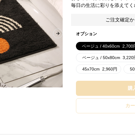
毎日の生活に彩りを添えてく
ご注文確定か
オプション
Next slide
ベージュ / 40x60cm
2,700
ベージュ / 50x80cm
3,220
45x70cm
2,960
円
50
購
カー