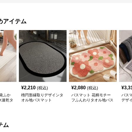
めアイテム
¥
2,210
¥
2,080
¥
3,3
(税込)
(税込)
発ふか
楕円形縁取りデザインタ
バスマット 花柄モチー
バス
水速乾タ
オル地バスマット
フふんわりタオル地バス
デザ
マット
地バ
テム