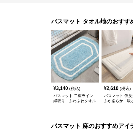
バスマット
タオル地
のおすす
¥
3,140
¥
2,610
(税込)
(税込)
バスマット 二重ライン
バスマット 低反
縁取り ふわふわタオル
ふか柔らか 吸
地
オル地
バスマット
麻
のおすすめアイ